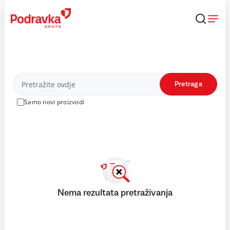
Skip
to
content
Proizvodi
Pretraga
Samo novi proizvodi
Nema rezultata pretraživanja