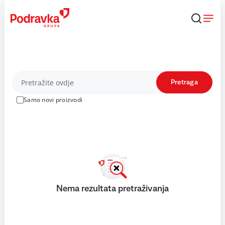
Skip
to
content
Proizvodi
Pretraga
Samo novi proizvodi
Nema rezultata pretraživanja