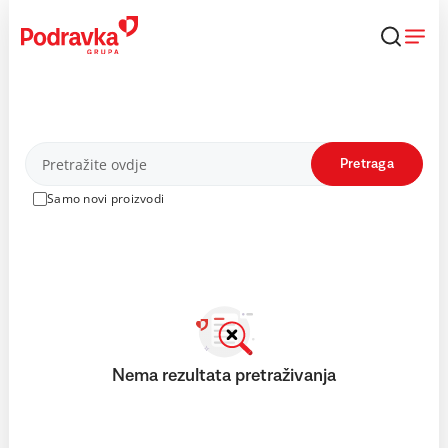
Skip
to
content
Proizvodi
Pretraga
Samo novi proizvodi
Nema rezultata pretraživanja