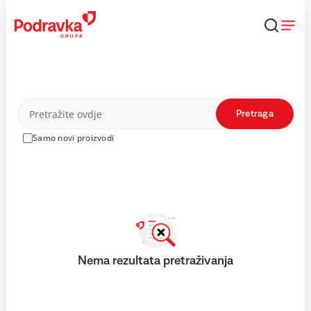
Skip
to
content
Proizvodi
Pretraga
Samo novi proizvodi
Nema rezultata pretraživanja