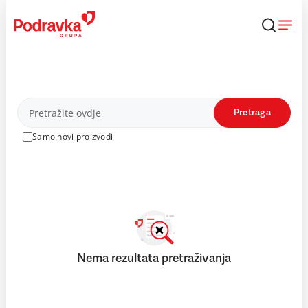
Skip
to
content
Proizvodi
Pretraga
Samo novi proizvodi
Nema rezultata pretraživanja