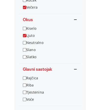
Ručak
Večera
Okus
Kiselo
Ljuto
Neutralno
Slano
Slatko
Glavni sastojak
Rajčica
Riba
Tjestenina
Voće