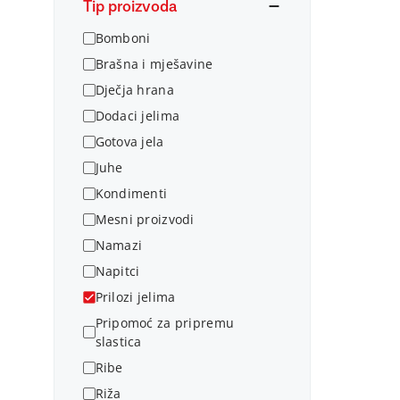
Tip proizvoda
Bomboni
Brašna i mješavine
Dječja hrana
Dodaci jelima
Gotova jela
Juhe
Kondimenti
Mesni proizvodi
Namazi
Napitci
Prilozi jelima
Pripomoć za pripremu
slastica
Ribe
Riža