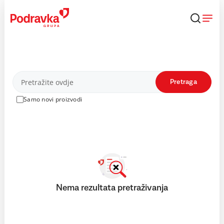
Skip
to
content
Proizvodi
Pretraga
Samo novi proizvodi
Nema rezultata pretraživanja