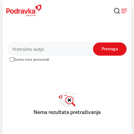
Skip
to
content
Proizvodi
Pretraga
Samo novi proizvodi
Nema rezultata pretraživanja