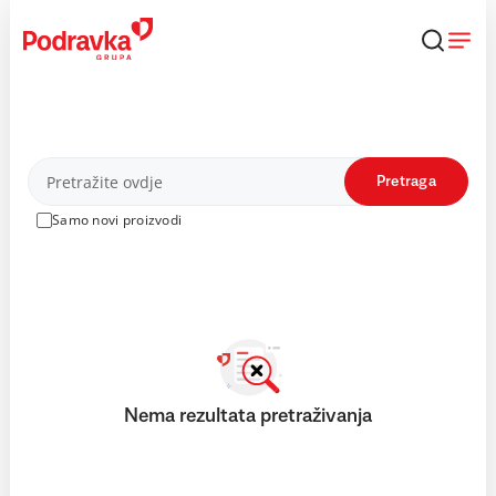
Skip
to
content
Proizvodi
Pretraga
Samo novi proizvodi
Nema rezultata pretraživanja