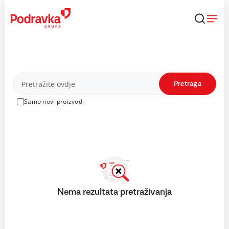
Skip
to
content
Proizvodi
Pretraga
Samo novi proizvodi
Nema rezultata pretraživanja