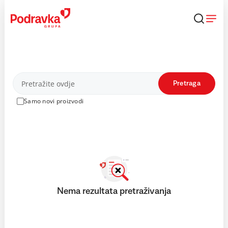
Skip
to
content
Proizvodi
Pretraga
Samo novi proizvodi
Nema rezultata pretraživanja