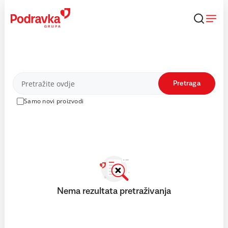
Skip
to
content
Proizvodi
Pretraga
Samo novi proizvodi
Nema rezultata pretraživanja