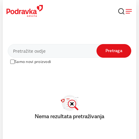
Skip
to
content
Proizvodi
Pretraga
Samo novi proizvodi
Nema rezultata pretraživanja