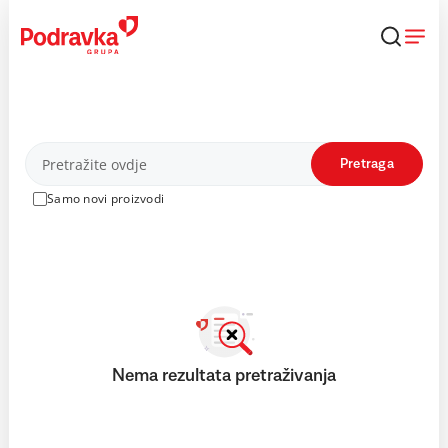
Skip
to
content
Proizvodi
Pretraga
Samo novi proizvodi
Nema rezultata pretraživanja