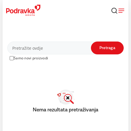
Skip
to
content
Proizvodi
Pretraga
Samo novi proizvodi
Nema rezultata pretraživanja