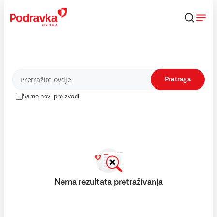
Skip
to
content
Proizvodi
Pretraga
Samo novi proizvodi
Nema rezultata pretraživanja