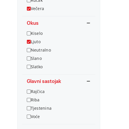
Ručak
Večera
Okus
Kiselo
Ljuto
Neutralno
Slano
Slatko
Glavni sastojak
Rajčica
Riba
Tjestenina
Voće