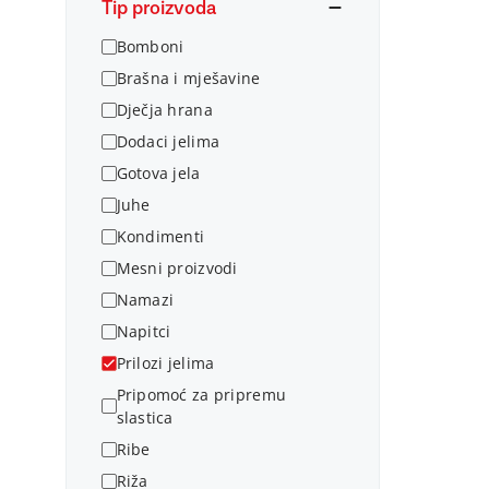
Tip proizvoda
Bomboni
Brašna i mješavine
Dječja hrana
Dodaci jelima
Gotova jela
Juhe
Kondimenti
Mesni proizvodi
Namazi
Napitci
Prilozi jelima
Pripomoć za pripremu
slastica
Ribe
Riža