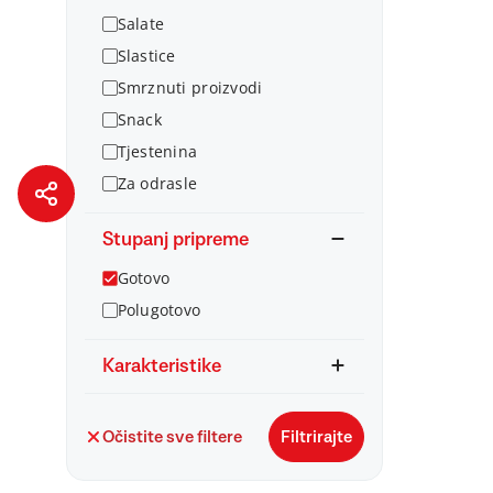
Salate
Slastice
Smrznuti proizvodi
Snack
Tjestenina
Za odrasle
Stupanj pripreme
Gotovo
Polugotovo
Karakteristike
Očistite sve filtere
Filtrirajte