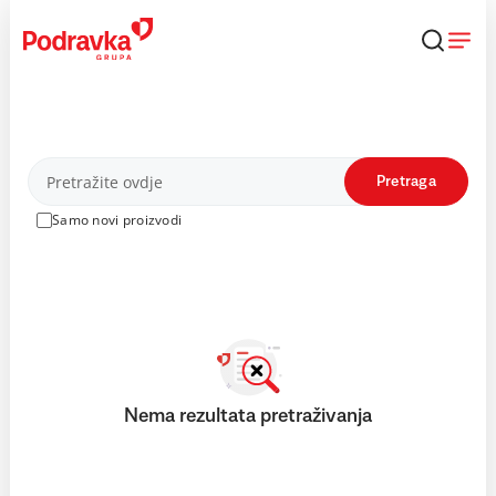
Skip
to
content
Proizvodi
Pretraga
Samo novi proizvodi
Nema rezultata pretraživanja