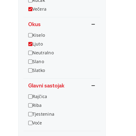
Ručak
Večera
Okus
Kiselo
Ljuto
Neutralno
Slano
Slatko
Glavni sastojak
Rajčica
Riba
Tjestenina
Voće