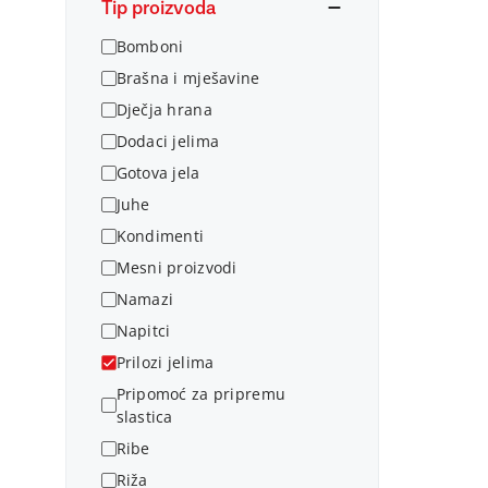
Tip proizvoda
Bomboni
Brašna i mješavine
Dječja hrana
Dodaci jelima
Gotova jela
Juhe
Kondimenti
Mesni proizvodi
Namazi
Napitci
Prilozi jelima
Pripomoć za pripremu
slastica
Ribe
Riža