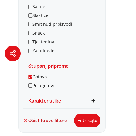
Salate
Slastice
Smrznuti proizvodi
Snack
Tjestenina
Za odrasle
Stupanj pripreme
Gotovo
Polugotovo
Karakteristike
Očistite sve filtere
Filtrirajte