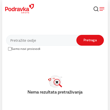
Skip
to
content
Proizvodi
Pretraga
Samo novi proizvodi
Nema rezultata pretraživanja