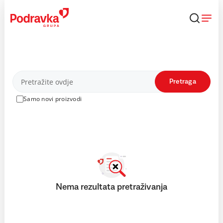
Skip
to
content
Proizvodi
Pretraga
Samo novi proizvodi
Nema rezultata pretraživanja