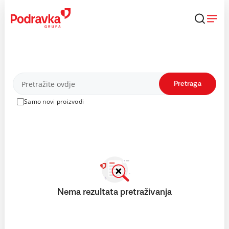
Skip
to
content
Proizvodi
Pretraga
Samo novi proizvodi
Nema rezultata pretraživanja