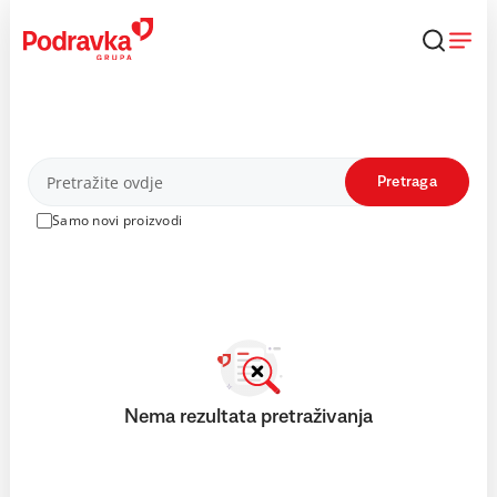
Skip
to
content
Proizvodi
Pretraga
Samo novi proizvodi
Nema rezultata pretraživanja