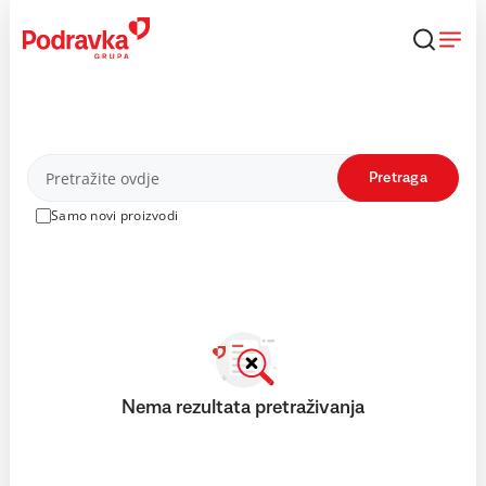
Skip
to
content
Proizvodi
Pretraga
Samo novi proizvodi
Nema rezultata pretraživanja