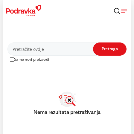
Skip
to
content
Proizvodi
Pretraga
Samo novi proizvodi
Nema rezultata pretraživanja