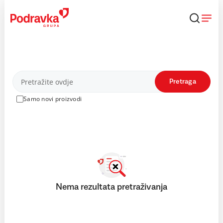
Skip
to
content
Proizvodi
Pretraga
Samo novi proizvodi
Nema rezultata pretraživanja