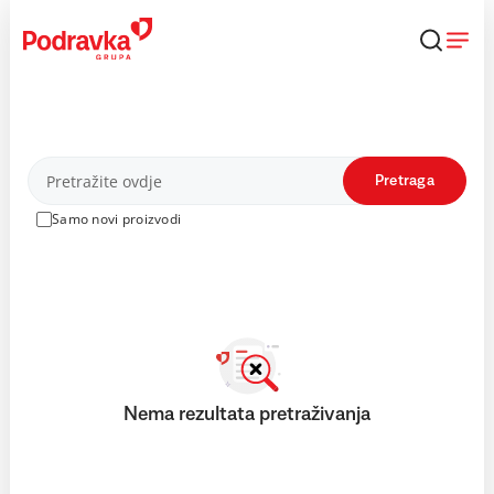
Skip
to
content
Proizvodi
Pretraga
Samo novi proizvodi
Nema rezultata pretraživanja