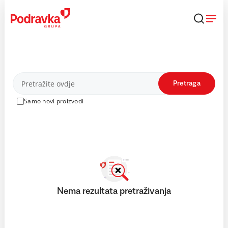
Skip
to
content
Proizvodi
Pretraga
Samo novi proizvodi
Nema rezultata pretraživanja