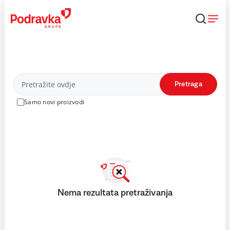
Skip
to
content
Proizvodi
Pretraga
Samo novi proizvodi
Nema rezultata pretraživanja