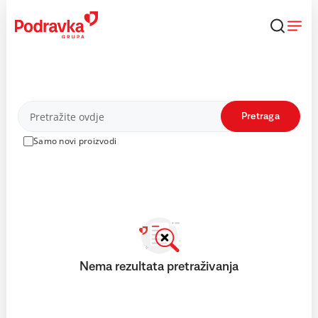
Skip
to
content
Proizvodi
Pretraga
Samo novi proizvodi
Nema rezultata pretraživanja