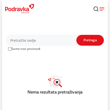
Skip
to
content
Proizvodi
Pretraga
Samo novi proizvodi
Nema rezultata pretraživanja