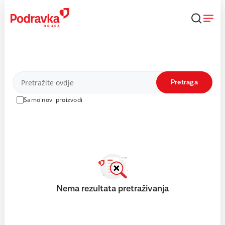
Skip
to
content
Proizvodi
Pretraga
Samo novi proizvodi
Nema rezultata pretraživanja