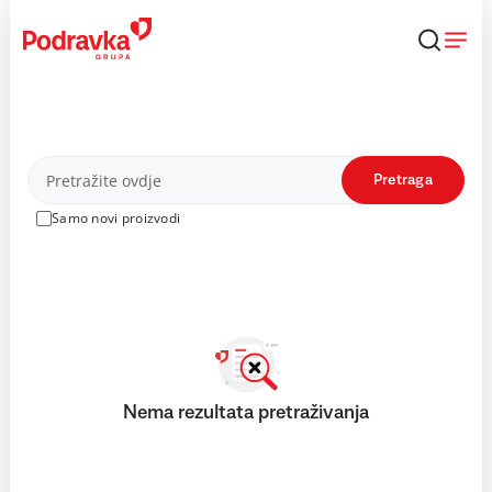
Skip
to
content
Proizvodi
Pretraga
Samo novi proizvodi
Nema rezultata pretraživanja