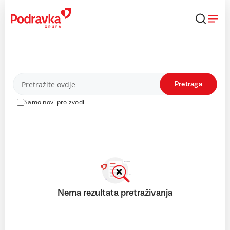
Skip
to
content
Proizvodi
Pretraga
Samo novi proizvodi
Nema rezultata pretraživanja