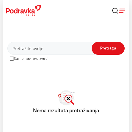
Skip
to
content
Proizvodi
Pretraga
Samo novi proizvodi
Nema rezultata pretraživanja