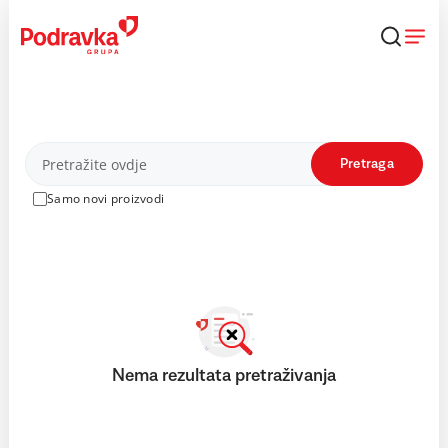
Skip
to
content
Proizvodi
Pretraga
Samo novi proizvodi
Nema rezultata pretraživanja