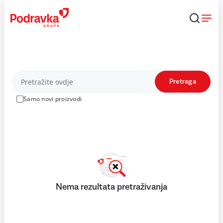
Skip
to
content
Proizvodi
Pretraga
Samo novi proizvodi
Nema rezultata pretraživanja