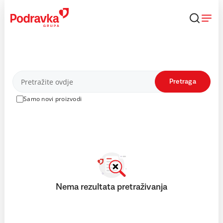
Skip
to
content
Proizvodi
Pretraga
Samo novi proizvodi
Nema rezultata pretraživanja