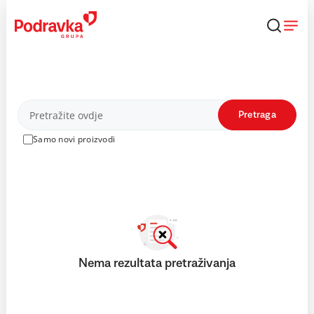
Skip
to
content
Proizvodi
Pretraga
Samo novi proizvodi
Nema rezultata pretraživanja