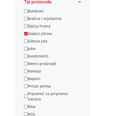
Tip proizvoda
Bomboni
Brašna i mješavine
Dječja hrana
Dodaci jelima
Gotova jela
Juhe
Kondimenti
Mesni proizvodi
Namazi
Napitci
Prilozi jelima
Pripomoć za pripremu
slastica
Ribe
Riža