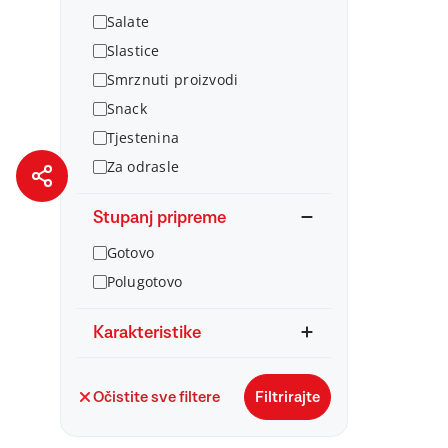
Salate
Slastice
Smrznuti proizvodi
Snack
Tjestenina
Za odrasle
Stupanj pripreme
Gotovo
Polugotovo
Karakteristike
Očistite sve filtere
Filtrirajte