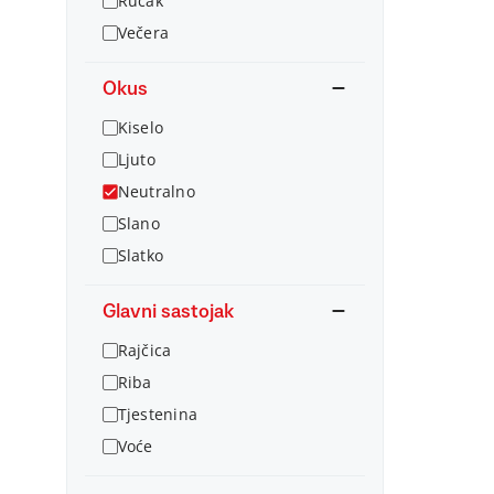
Ručak
Večera
Okus
Kiselo
Ljuto
Neutralno
Slano
Slatko
Glavni sastojak
Rajčica
Riba
Tjestenina
Voće