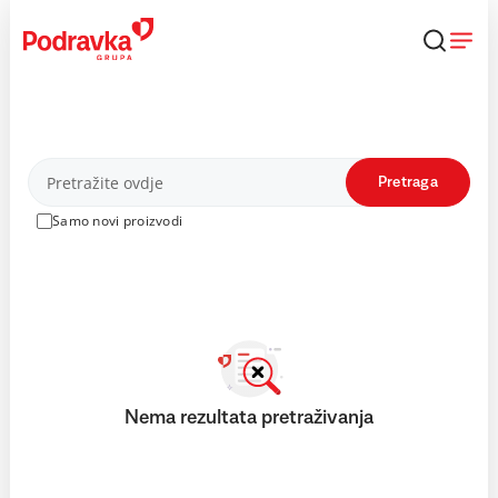
Skip
to
content
Proizvodi
Pretraga
Samo novi proizvodi
Nema rezultata pretraživanja