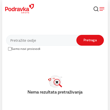
Skip
to
content
Proizvodi
Pretraga
Samo novi proizvodi
Nema rezultata pretraživanja