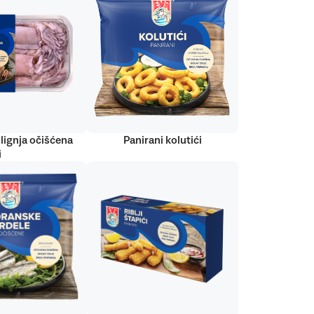
lignja očišćena
Panirani kolutići
i