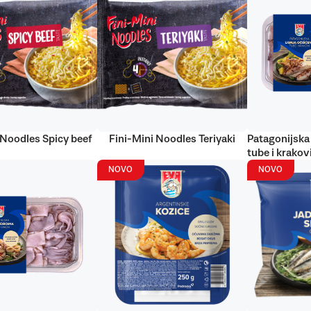
 Noodles Spicy beef
Fini-Mini Noodles Teriyaki
Patagonijska 
tube i krakov
NOVO
NOVO