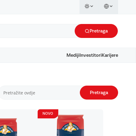
Pretraga
Mediji
Investitori
Karijere
Pretraga
NOVO