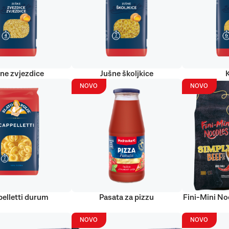
ne zvjezdice
Jušne školjkice
NOVO
NOVO
elletti durum
Pasata za pizzu
Fini-Mini No
NOVO
NOVO