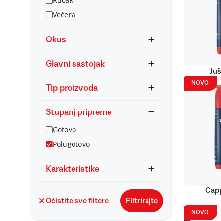
Ručak
Večera
Okus
Glavni sastojak
Juš
NOVO
Tip proizvoda
Stupanj pripreme
Gotovo
Polugotovo
Karakteristike
Capp
Očistite sve filtere
Filtrirajte
NOVO