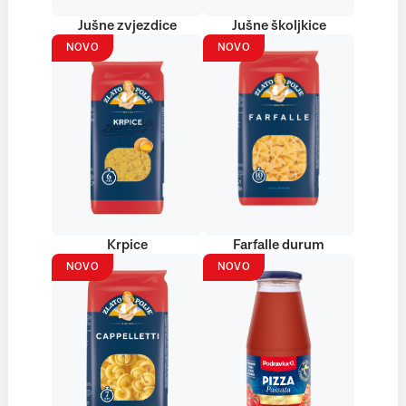
Jušne zvjezdice
Jušne školjkice
NOVO
NOVO
Krpice
Farfalle durum
NOVO
NOVO