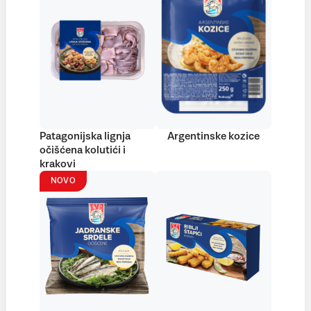
Patagonijska lignja
Argentinske kozice
očišćena kolutići i
krakovi
NOVO