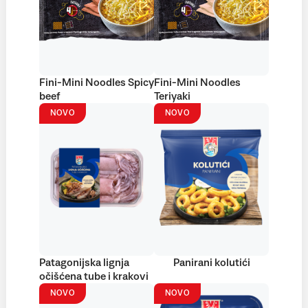
Fini-Mini Noodles Spicy
Fini-Mini Noodles
beef
Teriyaki
NOVO
NOVO
Patagonijska lignja
Panirani kolutići
očišćena tube i krakovi
NOVO
NOVO