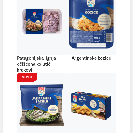
Patagonijska lignja
Argentinske kozice
očišćena kolutići i
krakovi
NOVO