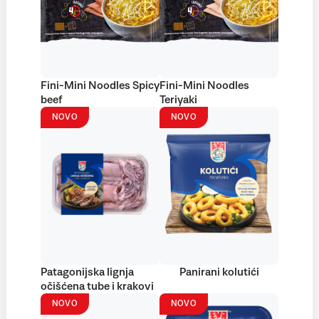
Fini-Mini Noodles Spicy
Fini-Mini Noodles
beef
Teriyaki
NOVO
NOVO
Patagonijska lignja
Panirani kolutići
očišćena tube i krakovi
NOVO
NOVO