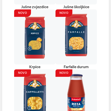
Jušne zvjezdice
Jušne školjkice
NOVO
NOVO
Krpice
Farfalle durum
NOVO
NOVO