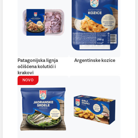
Patagonijska lignja
Argentinske kozice
očišćena kolutići i
krakovi
NOVO