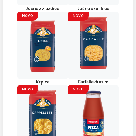
Jušne zvjezdice
Jušne školjkice
NOVO
NOVO
Krpice
Farfalle durum
NOVO
NOVO