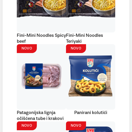
Fini-Mini Noodles Spicy
Fini-Mini Noodles
beef
Teriyaki
NOVO
NOVO
Patagonijska lignja
Panirani kolutići
očišćena tube i krakovi
NOVO
NOVO