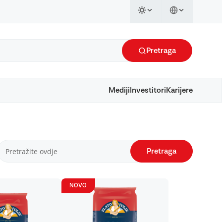
Pretraga
Mediji
Investitori
Karijere
Pretraga
NOVO