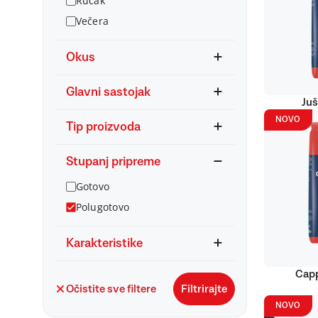
Ručak
Večera
Okus
Glavni sastojak
Juš
NOVO
Tip proizvoda
Stupanj pripreme
Gotovo
Polugotovo
Karakteristike
Capp
Očistite sve filtere
Filtrirajte
NOVO