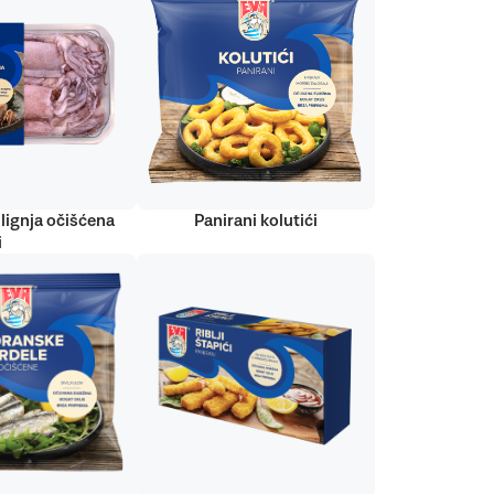
lignja očišćena
Panirani kolutići
i