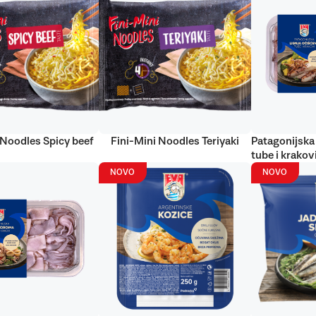
 Noodles Spicy beef
Fini-Mini Noodles Teriyaki
Patagonijska 
tube i krakov
NOVO
NOVO