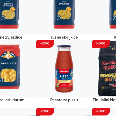
ne zvjezdice
Jušne školjkice
NOVO
NOVO
elletti durum
Pasata za pizzu
Fini-Mini No
NOVO
NOVO