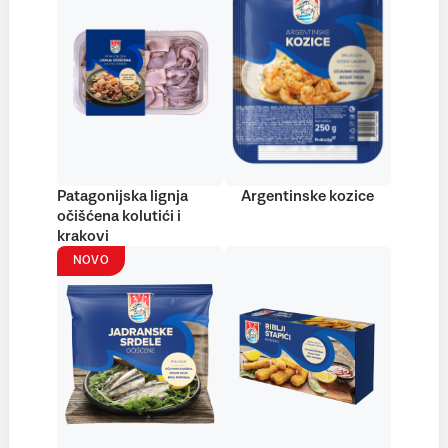
Patagonijska lignja
Argentinske kozice
očišćena kolutići i
krakovi
NOVO