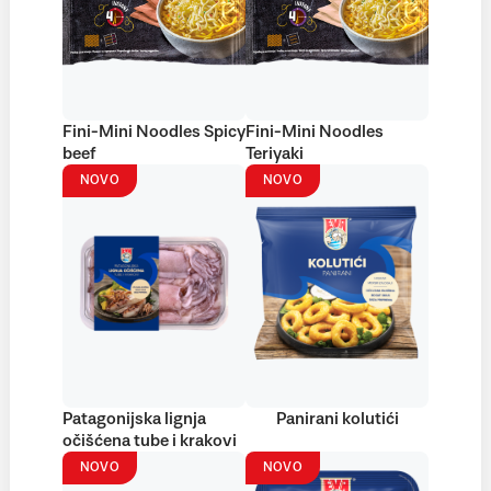
Fini-Mini Noodles Spicy
Fini-Mini Noodles
beef
Teriyaki
NOVO
NOVO
Patagonijska lignja
Panirani kolutići
očišćena tube i krakovi
NOVO
NOVO