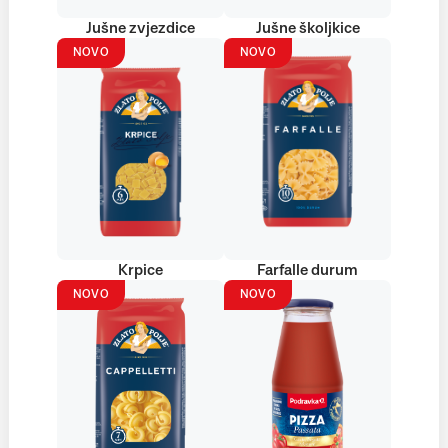
Jušne zvjezdice
Jušne školjkice
NOVO
NOVO
Krpice
Farfalle durum
NOVO
NOVO