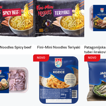
 Noodles Spicy beef
Fini-Mini Noodles Teriyaki
Patagonijska 
tube i krakov
NOVO
NOVO