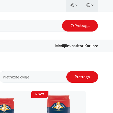
Pretraga
Mediji
Investitori
Karijere
Pretraga
NOVO