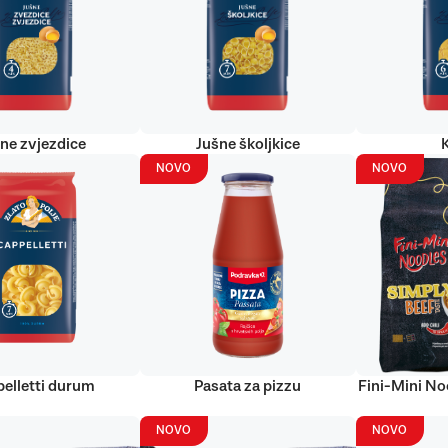
ne zvjezdice
Jušne školjkice
NOVO
NOVO
elletti durum
Pasata za pizzu
Fini-Mini No
NOVO
NOVO