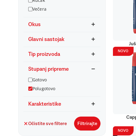
Ručak
Večera
Okus
Glavni sastojak
Juš
NOVO
Tip proizvoda
Stupanj pripreme
Gotovo
Polugotovo
Karakteristike
Capp
Očistite sve filtere
Filtrirajte
NOVO