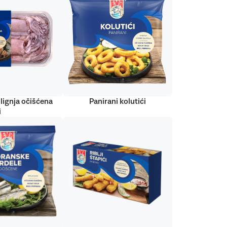
lignja očišćena
Panirani kolutići
i