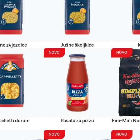
ne zvjezdice
Jušne školjkice
NOVO
NOVO
elletti durum
Pasata za pizzu
Fini-Mini No
NOVO
NOVO