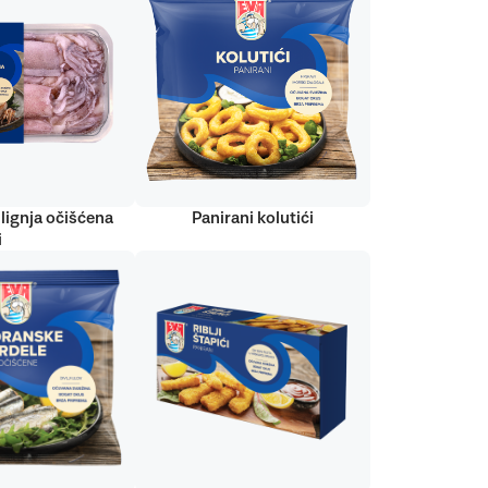
lignja očišćena
Panirani kolutići
i