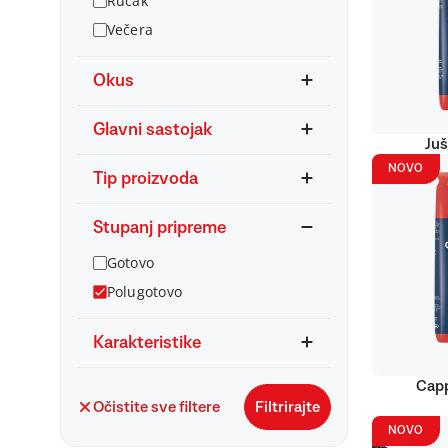
Ručak
Večera
Okus
Glavni sastojak
Juš
NOVO
Tip proizvoda
Stupanj pripreme
Gotovo
Polugotovo
Karakteristike
Capp
Očistite sve filtere
Filtrirajte
NOVO