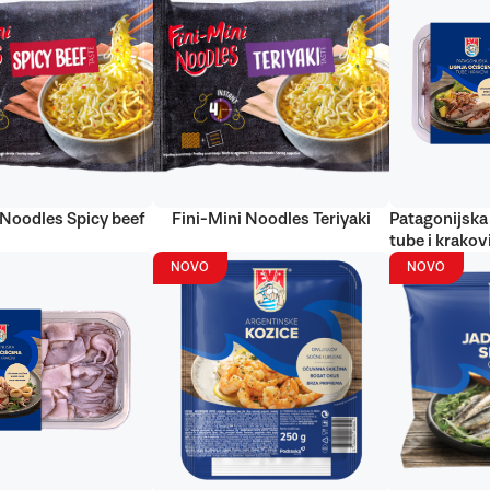
 Noodles Spicy beef
Fini-Mini Noodles Teriyaki
Patagonijska 
tube i krakov
NOVO
NOVO