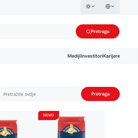
Pretraga
Mediji
Investitori
Karijere
Pretraga
NOVO